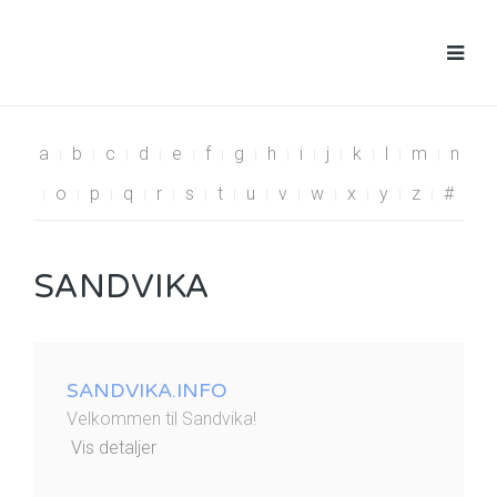
a
b
c
d
e
f
g
h
i
j
k
l
m
n
o
p
q
r
s
t
u
v
w
x
y
z
#
SANDVIKA
SANDVIKA.INFO
Velkommen til Sandvika!
Vis detaljer