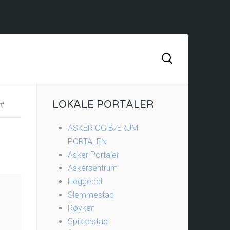
LOKALE PORTALER
#
ASKER OG BÆRUM
PORTALEN
Asker Portaler
Askersentrum
Heggedal
Slemmestad
Røyken
Spikkestad