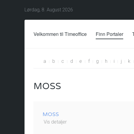
Lørdag, 8. August 2026
Velkommen til Timeoffice
Finn Portaler
a
b
c
d
e
f
g
h
i
j
k
MOSS
MOSS
Vis detaljer