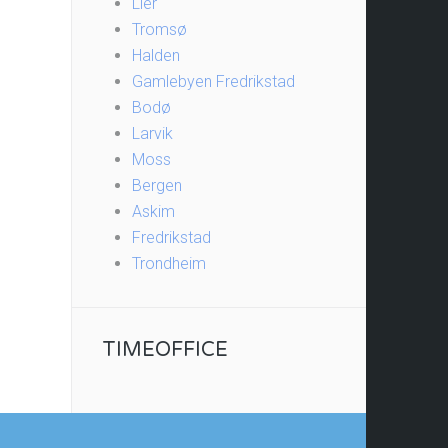
Lier
Tromsø
Halden
Gamlebyen Fredrikstad
Bodø
Larvik
Moss
Bergen
Askim
Fredrikstad
Trondheim
TIMEOFFICE