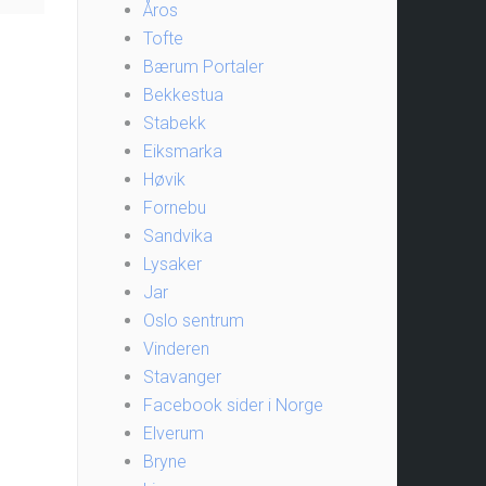
Åros
Tofte
Bærum Portaler
Bekkestua
Stabekk
Eiksmarka
Høvik
Fornebu
Sandvika
Lysaker
Jar
Oslo sentrum
Vinderen
Stavanger
Facebook sider i Norge
Elverum
Bryne