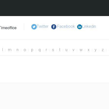
Twitter
Facebook
Linkedin
Timeoffice
l
m
n
o
p
q
r
s
t
u
v
w
x
y
z